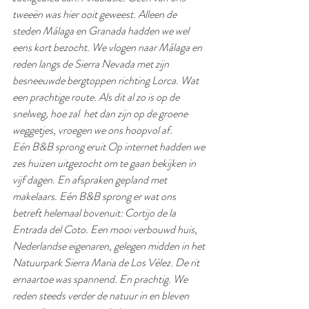
tweeën was hier ooit geweest. Alleen de 
steden Málaga en Granada hadden we wel 
eens kort bezocht. We vlogen naar Málaga en 
reden langs de Sierra Nevada met zijn 
besneeuwde bergtoppen richting Lorca. Wat 
een prachtige route. Als dit al zo is op de 
snelweg, hoe zal  het dan zijn op de groene 
weggetjes, vroegen we ons hoopvol af. 
Eén B&B sprong eruit Op internet hadden we 
zes huizen uitgezocht om te gaan bekijken in 
vijf dagen. En afspraken gepland met 
makelaars. Eén B&B sprong er wat ons 
betreft helemaal bovenuit: Cortijo de la  
Entrada del Coto. Een mooi verbouwd huis, 
Nederlandse eigenaren, gelegen midden in het 
Natuurpark Sierra Maria de Los Vélez. De rit 
ernaartoe was spannend. En prachtig. We 
reden steeds verder de natuur in en bleven 